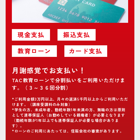
現金支払
振込支払
教育ローン
カード支払
月謝感覚でお支払い！
TAC教育ローンで分割払いをご利用いただけま
す。（３～３６回分割）
*ご利用金額3万円以上、月々の返済5千円以上からご利用いただ
けます。（講座受講料のみ対象）
*学生の方、未成年者、勤続年数1年未満の方、無職の方は原則
として連帯保証人（お勤めしている親権者）が必要となります
（勤続年数が1年以上でも連帯保証人が必要な場合がありま
す）。
*ローンのご利用にあたっては、信販会社の審査があります。