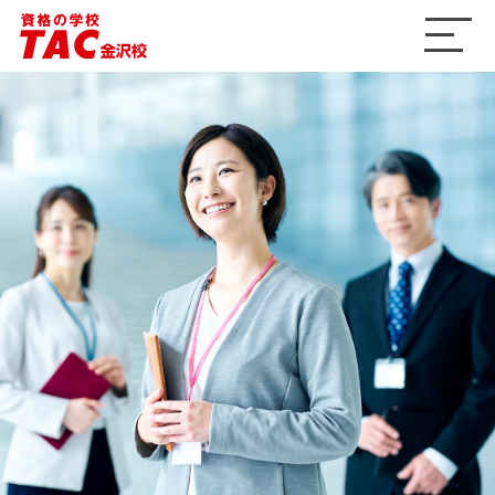
ME
NU