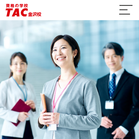
ME
NU